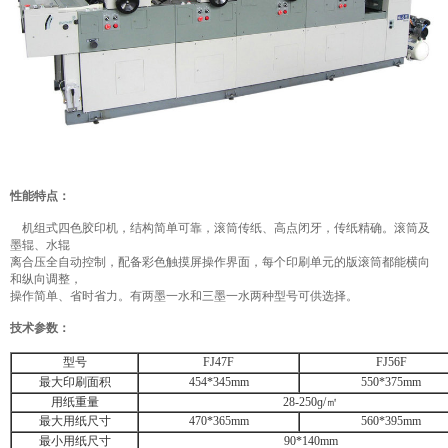
性能特点：
机组式四色胶印机，结构简单可靠，滚筒传纸、高点闭牙，传纸精确。
滚筒及
墨辊、水辊
离合压全自动控制，配备彩色触摸屏操作界面，每个印刷单元的版滚筒都能横向
和纵向调整，
操作简单、省时省力。
有两墨一水和三墨一水两种型号可供选择。
技术参数：
型号
FJ47F
FJ56F
最大印刷面积
454*345mm
550*375mm
用纸重量
28-250ɡ/㎡
最大用纸尺寸
470*365mm
560*395mm
最小用纸尺寸
90*140mm